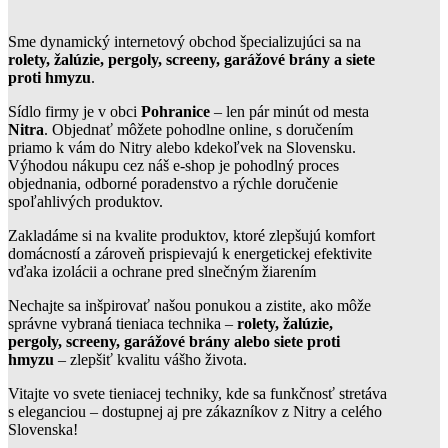
Sme dynamický internetový obchod špecializujúci sa na
rolety, žalúzie, pergoly, screeny, garážové brány a siete
proti hmyzu
.
Sídlo firmy je v obci
Pohranice
– len pár minút od mesta
Nitra
. Objednať môžete pohodlne online, s doručením
priamo k vám do Nitry alebo kdekoľvek na Slovensku.
Výhodou nákupu cez náš e-shop je pohodlný proces
objednania, odborné poradenstvo a rýchle doručenie
spoľahlivých produktov.
Zakladáme si na kvalite produktov, ktoré zlepšujú komfort
domácností a zároveň prispievajú k energetickej efektivite
vďaka izolácii a ochrane pred slnečným žiarením
Nechajte sa inšpirovať našou ponukou a zistite, ako môže
správne vybraná tieniaca technika –
rolety, žalúzie,
pergoly, screeny, garážové brány alebo siete proti
hmyzu
– zlepšiť kvalitu vášho života.
Vitajte vo svete tieniacej techniky, kde sa funkčnosť stretáva
s eleganciou – dostupnej aj pre zákazníkov z Nitry a celého
Slovenska!