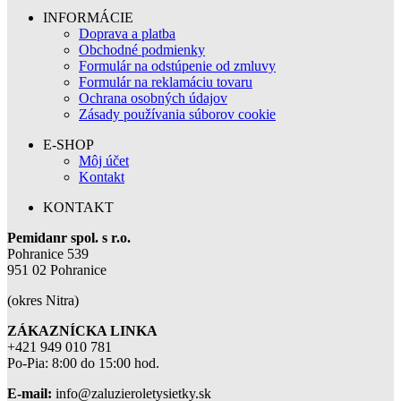
INFORMÁCIE
Doprava a platba
Obchodné podmienky
Formulár na odstúpenie od zmluvy
Formulár na reklamáciu tovaru
Ochrana osobných údajov
Zásady používania súborov cookie
E-SHOP
Môj účet
Kontakt
KONTAKT
Pemidanr spol. s r.o.
Pohranice 539
951 02 Pohranice
(okres Nitra)
ZÁKAZNÍCKA LINKA
+421 949 010 781
Po-Pia: 8:00 do 15:00 hod.
E-mail:
info@zaluzieroletysietky.sk