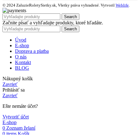
© 2024 ZaluzieRoletySietky.sk, Všetky práva vyhradené. Vytvoril
Weblife
.
Search
Začnite písať a vyhľadajte produkty, ktoré hľadáte.
Search
Úvod
E-shop
Doprava a platba
O nás
Kontakt
BLOG
Nákupný košík
Zavrieť
Prihlásiť sa
Zavrieť
Ešte nemáte účet?
Vytvoriť účet
E-shop
0
Zoznam želaní
0
items
Košík
Môj účet