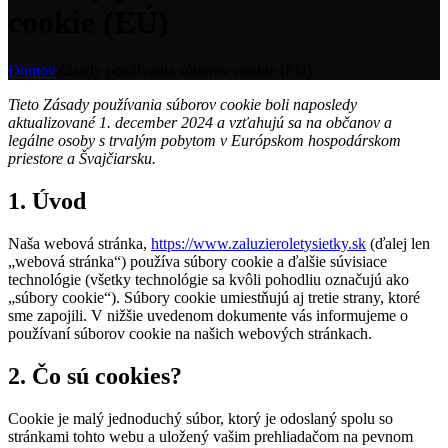
cookie (EÚ)
Domov
Zásady používania súborov cookie (EÚ)
Tieto Zásady používania súborov cookie boli naposledy
aktualizované 1. december 2024 a vzťahujú sa na občanov a
legálne osoby s trvalým pobytom v Európskom hospodárskom
priestore a Švajčiarsku.
1. Úvod
Naša webová stránka,
https://www.zaluzieroletysietky.sk
(ďalej len
„webová stránka“) používa súbory cookie a ďalšie súvisiace
technológie (všetky technológie sa kvôli pohodliu označujú ako
„súbory cookie“). Súbory cookie umiestňujú aj tretie strany, ktoré
sme zapojili. V nižšie uvedenom dokumente vás informujeme o
používaní súborov cookie na našich webových stránkach.
2. Čo sú cookies?
Cookie je malý jednoduchý súbor, ktorý je odoslaný spolu so
stránkami tohto webu a uložený vašim prehliadačom na pevnom