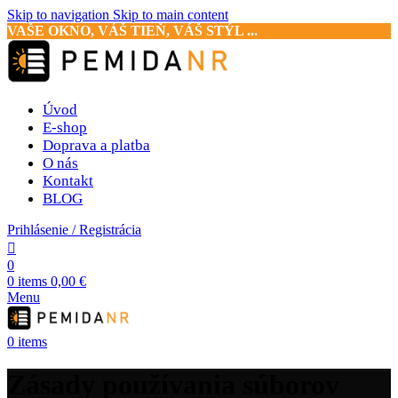
Skip to navigation
Skip to main content
VAŠE OKNO, VÁŠ TIEŇ, VÁŠ STÝL ...
Úvod
E-shop
Doprava a platba
O nás
Kontakt
BLOG
Prihlásenie / Registrácia
0
0
items
0,00
€
Menu
0
items
Zásady používania súborov