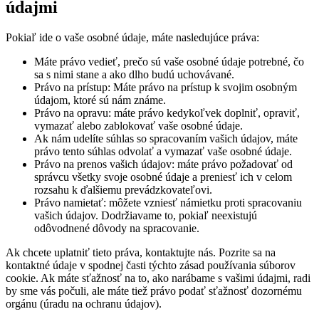
údajmi
Pokiaľ ide o vaše osobné údaje, máte nasledujúce práva:
Máte právo vedieť, prečo sú vaše osobné údaje potrebné, čo
sa s nimi stane a ako dlho budú uchovávané.
Právo na prístup: Máte právo na prístup k svojim osobným
údajom, ktoré sú nám známe.
Právo na opravu: máte právo kedykoľvek doplniť, opraviť,
vymazať alebo zablokovať vaše osobné údaje.
Ak nám udelíte súhlas so spracovaním vašich údajov, máte
právo tento súhlas odvolať a vymazať vaše osobné údaje.
Právo na prenos vašich údajov: máte právo požadovať od
správcu všetky svoje osobné údaje a preniesť ich v celom
rozsahu k ďalšiemu prevádzkovateľovi.
Právo namietať: môžete vzniesť námietku proti spracovaniu
vašich údajov. Dodržiavame to, pokiaľ neexistujú
odôvodnené dôvody na spracovanie.
Ak chcete uplatniť tieto práva, kontaktujte nás. Pozrite sa na
kontaktné údaje v spodnej časti týchto zásad používania súborov
cookie. Ak máte sťažnosť na to, ako narábame s vašimi údajmi, radi
by sme vás počuli, ale máte tiež právo podať sťažnosť dozornému
orgánu (úradu na ochranu údajov).