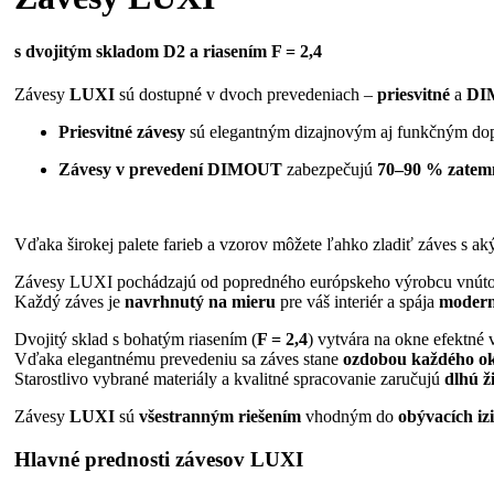
s dvojitým skladom D2 a riasením F = 2,4
Závesy
LUXI
sú dostupné v dvoch prevedeniach –
priesvitné
a
DI
Priesvitné závesy
sú elegantným dizajnovým aj funkčným doplnk
Závesy v prevedení DIMOUT
zabezpečujú
70–90 % zatem
Vďaka širokej palete farieb a vzorov môžete ľahko zladiť záves s a
Závesy LUXI pochádzajú od popredného európskeho výrobcu vnútorn
Každý záves je
navrhnutý na mieru
pre váš interiér a spája
moderný
Dvojitý sklad s bohatým riasením (
F = 2,4
) vytvára na okne efektné 
Vďaka elegantnému prevedeniu sa záves stane
ozdobou každého o
Starostlivo vybrané materiály a kvalitné spracovanie zaručujú
dlhú ž
Závesy
LUXI
sú
všestranným riešením
vhodným do
obývacích izi
Hlavné prednosti závesov LUXI