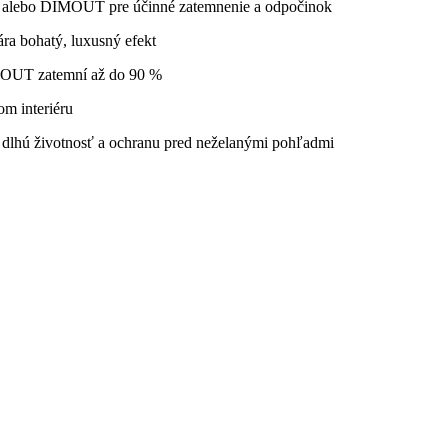
tla alebo DIMOUT pre účinné zatemnenie a odpočinok
ára bohatý, luxusný efekt
DIMOUT zatemní až do 90 %
m interiéru
re dlhú životnosť a ochranu pred neželanými pohľadmi