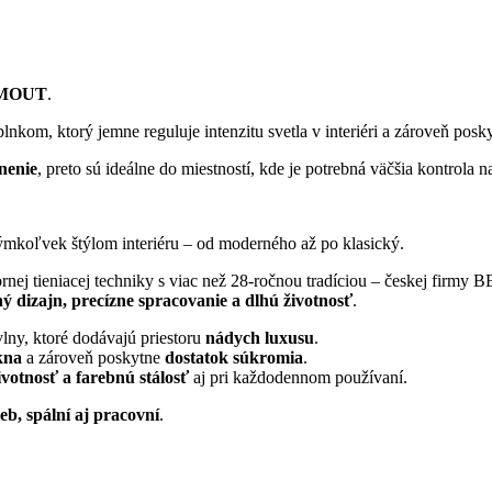
MOUT
.
om, ktorý jemne reguluje intenzitu svetla v interiéri a zároveň posky
nenie
, preto sú ideálne do miestností, kde je potrebná väčšia kontrola 
kýmkoľvek štýlom interiéru – od moderného až po klasický.
ej tieniacej techniky s viac než 28-ročnou tradíciou – českej firm
 dizajn, precízne spracovanie a dlhú životnosť
.
vlny, ktoré dodávajú priestoru
nádych luxusu
.
kna
a zároveň poskytne
dostatok súkromia
.
ivotnosť a farebnú stálosť
aj pri každodennom používaní.
eb, spální aj pracovní
.