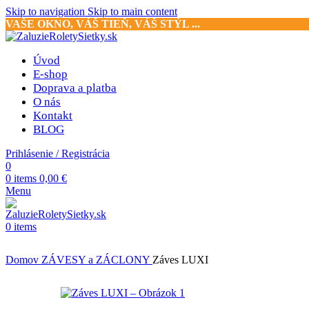
Skip to navigation
Skip to main content
VAŠE OKNO, VÁŠ TIEŇ, VÁŠ STÝL ...
Úvod
E-shop
Doprava a platba
O nás
Kontakt
BLOG
Prihlásenie / Registrácia
0
0
items
0,00
€
Menu
0
items
Domov
ZÁVESY a ZÁCLONY
Záves LUXI