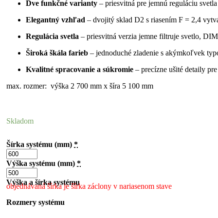
Dve funkčné varianty
– priesvitná pre jemnú reguláciu sve
Elegantný vzhľad
– dvojitý sklad D2 s riasením F = 2,4 vytv
Regulácia svetla
– priesvitná verzia jemne filtruje svetlo, 
Široká škála farieb
– jednoduché zladenie s akýmkoľvek typo
Kvalitné spracovanie a súkromie
– precízne ušité detaily p
max. rozmer: výška 2 700 mm x šíra 5 100 mm
Skladom
Šírka systému (mm)
*
Výška systému (mm)
*
Výška a šírka systému
objednávaná šírka je šírka záclony v nariasenom stave
Rozmery systému