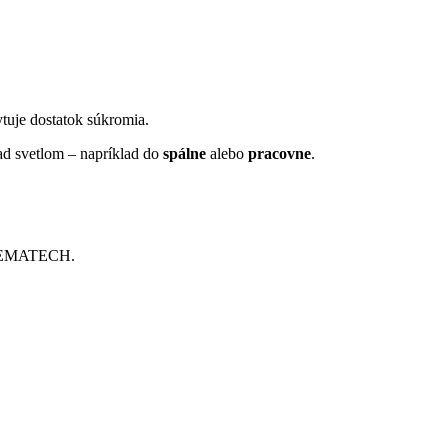
tuje dostatok súkromia.
nad svetlom – napríklad do
spálne
alebo
pracovne
.
y BEMATECH.