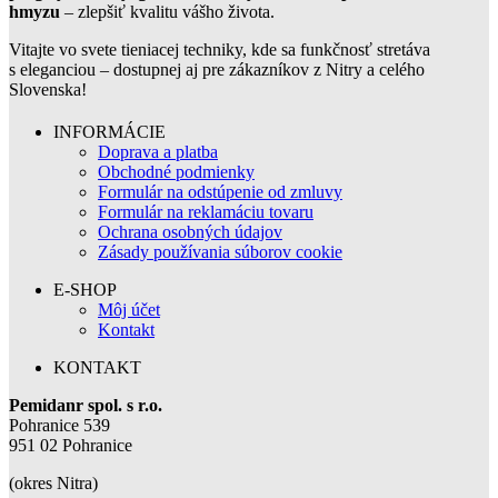
hmyzu
– zlepšiť kvalitu vášho života.
Vitajte vo svete tieniacej techniky, kde sa funkčnosť stretáva
s eleganciou – dostupnej aj pre zákazníkov z Nitry a celého
Slovenska!
INFORMÁCIE
Doprava a platba
Obchodné podmienky
Formulár na odstúpenie od zmluvy
Formulár na reklamáciu tovaru
Ochrana osobných údajov
Zásady používania súborov cookie
E-SHOP
Môj účet
Kontakt
KONTAKT
Pemidanr spol. s r.o.
Pohranice 539
951 02 Pohranice
(okres Nitra)