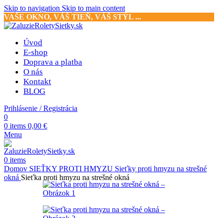
Skip to navigation
Skip to main content
VAŠE OKNO, VÁŠ TIEŇ, VÁŠ STÝL ...
Úvod
E-shop
Doprava a platba
O nás
Kontakt
BLOG
Prihlásenie / Registrácia
0
0
items
0,00
€
Menu
0
items
Domov
SIEŤKY PROTI HMYZU
Sieťky proti hmyzu na strešné
okná
Sieťka proti hmyzu na strešné okná