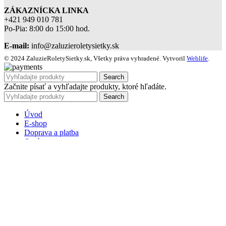
ZÁKAZNÍCKA LINKA
+421 949 010 781
Po-Pia: 8:00 do 15:00 hod.
E-mail:
info@zaluzieroletysietky.sk
© 2024 ZaluzieRoletySietky.sk, Všetky práva vyhradené. Vytvoril
Weblife
.
Search
Začnite písať a vyhľadajte produkty, ktoré hľadáte.
Search
Úvod
E-shop
Doprava a platba
O nás
Kontakt
BLOG
Nákupný košík
Zavrieť
Prihlásiť sa
Zavrieť
Ešte nemáte účet?