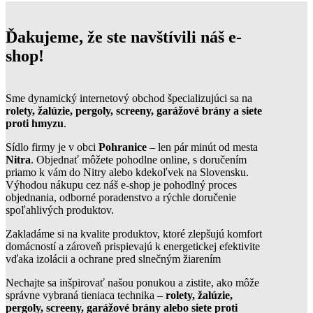
Ďakujeme, že ste navštívili náš e-
shop!
Sme dynamický internetový obchod špecializujúci sa na
rolety, žalúzie, pergoly, screeny, garážové brány a siete
proti hmyzu
.
Sídlo firmy je v obci
Pohranice
– len pár minút od mesta
Nitra
. Objednať môžete pohodlne online, s doručením
priamo k vám do Nitry alebo kdekoľvek na Slovensku.
Výhodou nákupu cez náš e-shop je pohodlný proces
objednania, odborné poradenstvo a rýchle doručenie
spoľahlivých produktov.
Zakladáme si na kvalite produktov, ktoré zlepšujú komfort
domácností a zároveň prispievajú k energetickej efektivite
vďaka izolácii a ochrane pred slnečným žiarením
Nechajte sa inšpirovať našou ponukou a zistite, ako môže
správne vybraná tieniaca technika –
rolety, žalúzie,
pergoly, screeny, garážové brány alebo siete proti