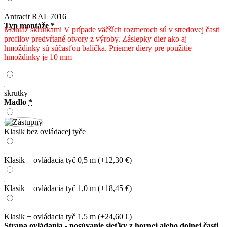
Antracit RAL 7016
Typ montáže
*
Montáž skrutkami V prípade väčších rozmeroch sú v stredovej časti
profilov predvŕtané otvory z výroby. Záslepky dier ako aj
hmoždinky sú súčasťou balíčka. Priemer diery pre použitie
hmoždinky je 10 mm
skrutky
Madlo
*
Klasik bez ovládacej tyče
Klasik + ovládacia tyč 0,5 m
(+12,30 €)
Klasik + ovládacia tyč 1,0 m
(+18,45 €)
Klasik + ovládacia tyč 1,5 m
(+24,60 €)
Strana ovládania - posúvanie sieťky z hornej alebo dolnej časti