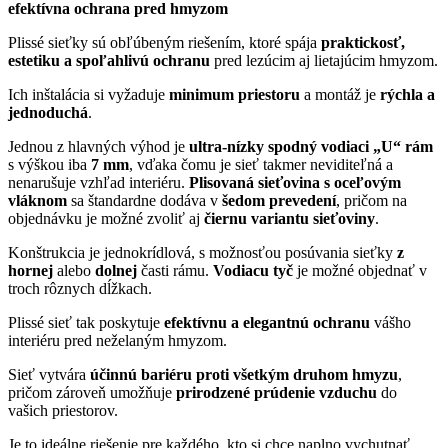
efektívna ochrana pred hmyzom
Plissé sieťky sú obľúbeným riešením, ktoré spája
praktickosť,
estetiku a spoľahlivú ochranu
pred lezúcim aj lietajúcim hmyzom.
Ich inštalácia si vyžaduje
minimum priestoru
a montáž je
rýchla a
jednoduchá
.
Jednou z hlavných výhod je
ultra-nízky spodný vodiaci „U“ rám
s výškou iba
7 mm
, vďaka čomu je sieť takmer neviditeľná a
nenarušuje vzhľad interiéru.
Plisovaná sieťovina s oceľovým
vláknom
sa štandardne dodáva v
šedom prevedení
, pričom na
objednávku je možné zvoliť aj
čiernu variantu sieťoviny
.
Konštrukcia je jednokrídlová, s možnosťou posúvania sieťky
z
hornej
alebo
dolnej
časti rámu.
Vodiacu tyč
je možné objednať v
troch rôznych dĺžkach.
Plissé sieť tak poskytuje
efektívnu a elegantnú ochranu
vášho
interiéru pred neželaným hmyzom.
Sieť vytvára
účinnú bariéru proti všetkým druhom hmyzu
,
pričom zároveň umožňuje
prirodzené prúdenie vzduchu
do
vašich priestorov.
Je to ideálne riešenie pre každého, kto si chce naplno vychutnať