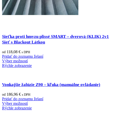
Sieťka proti hmyzu plissé SMART – dverová (KLIK) 2v1
Sieť s Blackout Látkou
118,08
€
od
s DPH
Pridať do zoznamu želaní
Výber možností
Rýchle zobrazenie
Vonkajšie žalúzie Z90 – kľuka (manuálne ovládanie)
186,96
€
od
s DPH
Pridať do zoznamu želaní
Výber možností
Rýchle zobrazenie