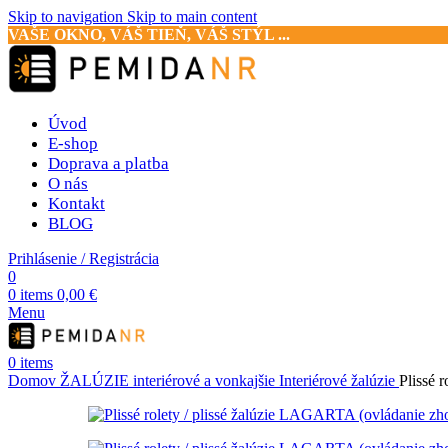
Skip to navigation
Skip to main content
VAŠE OKNO, VÁŠ TIEŇ, VÁŠ STÝL ...
Úvod
E-shop
Doprava a platba
O nás
Kontakt
BLOG
Prihlásenie / Registrácia
0
0
items
0,00
€
Menu
0
items
Domov
ŽALÚZIE interiérové a vonkajšie
Interiérové žalúzie
Plissé 