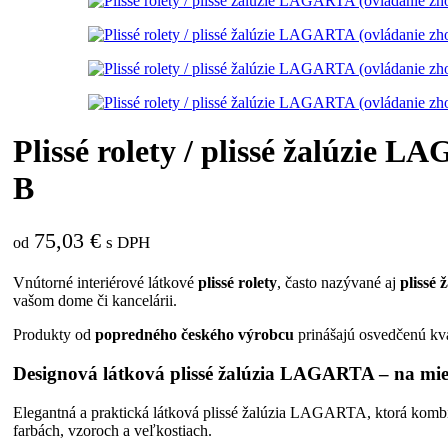
Plissé rolety / plissé žalúzie 
B
75,03
€
s DPH
od
Vnútorné interiérové látkové
plissé rolety
, často nazývané aj
plissé 
vašom dome či kancelárii.
Produkty od
popredného českého výrobcu
prinášajú osvedčenú kva
Designová látková plissé žalúzia LAGARTA – na mi
Elegantná a praktická látková plissé žalúzia LAGARTA, ktorá kombi
farbách, vzoroch a veľkostiach.