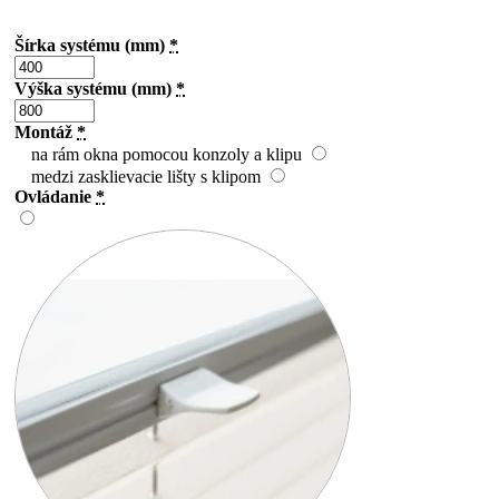
Šírka systému (mm)
*
Výška systému (mm)
*
Montáž
*
na rám okna pomocou konzoly a klipu
medzi zasklievacie lišty s klipom
Ovládanie
*