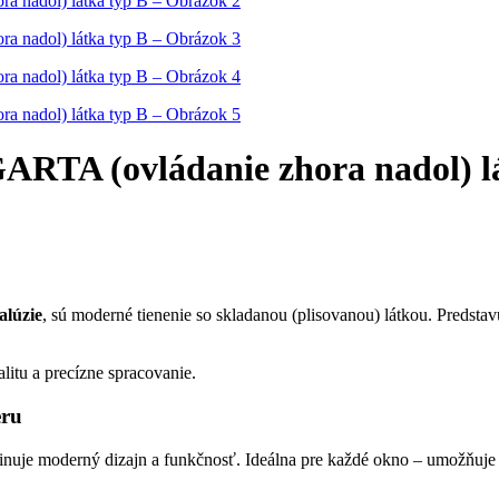
LAGARTA (ovládanie zhora nadol) l
žalúzie
, sú moderné tienenie so skladanou (plisovanou) látkou. Predstav
litu a precízne spracovanie.
eru
nuje moderný dizajn a funkčnosť. Ideálna pre každé okno – umožňuje p