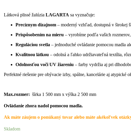
Látková plissé žalúzia
LAGARTA
sa vyznačuje:
Precíznym dizajnom
– moderný vzhľad, dostupná v širokej šk
Prispôsobením na mieru
– vyrobíme podľa vašich rozmerov,
Reguláciou svetla
– jednoduché ovládanie pomocou madla ale
Kvalitnou látkou
– odolná a ľahko udržiavateľná textília, rôzn
Odolnosťou voči UV žiareniu
– farby vydržia aj pri dlhodob
Perfektné riešenie pre obývacie izby, spálne, kancelárie aj atypické o
Max.rozmer:
šírka 1 500 mm x výška 2 500 mm
Ovládanie zhora nadol pomocou madla.
Ak máte záujem o ponúkaný tovar alebo máte akékoľvek otázky
Skladom