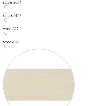
stripes-9084
stripes-9147
wood-327
wood-1006